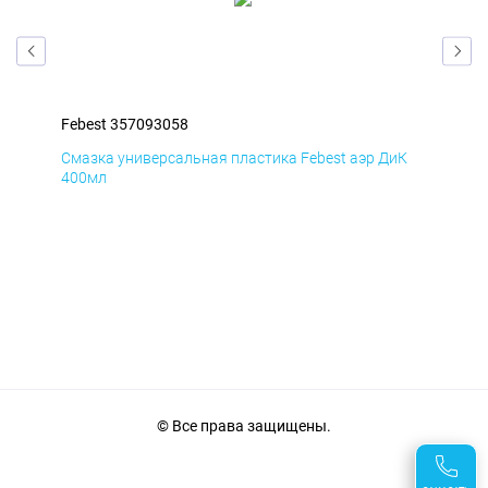
Febest 357093058
Feb
мД
Смазка универсальная пластика Febest аэр ДиК
Сма
400мл
40
© Все права защищены.