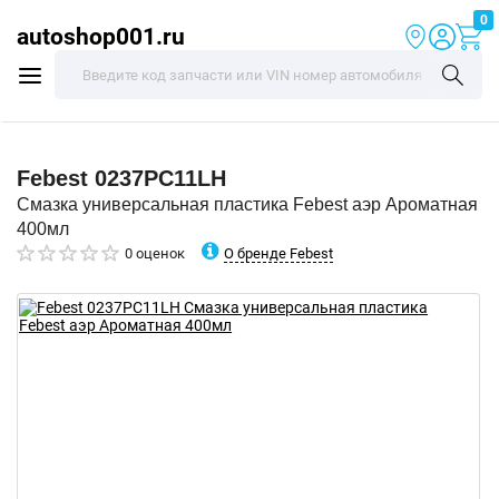
0
autoshop001.ru
Febest
0237PC11LH
Смазка универсальная пластика Febest аэр Ароматная
400мл
О бренде Febest
0 оценок