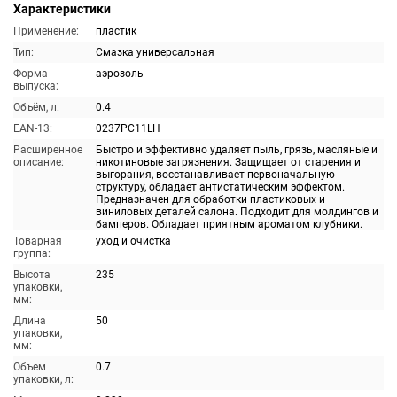
Характеристики
Применение:
пластик
Тип:
Смазка универсальная
Форма
аэрозоль
выпуска:
Объём, л:
0.4
EAN-13:
0237PC11LH
Расширенное
Быстро и эффективно удаляет пыль, грязь, масляные и
описание:
никотиновые загрязнения. Защищает от старения и
выгорания, восстанавливает первоначальную
структуру, обладает антистатическим эффектом.
Предназначен для обработки пластиковых и
виниловых деталей салона. Подходит для молдингов и
бамперов. Обладает приятным ароматом клубники.
Товарная
уход и очистка
группа:
Высота
235
упаковки,
мм:
Длина
50
упаковки,
мм:
Объем
0.7
упаковки, л: