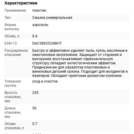
Характеристики
Применение:
пластик
Тип:
Смазка универсальная
Форма
аэрозоль
выпуска:
Объём, л:
0.4
EAN-13:
DAC38655248KIT
Расширенное
Быстро и эффективно удаляет пыль, грязь, масляные и
описание:
никотиновые загрязнения. Защищает от старения и
выгорания, восстанавливает первоначальную
структуру, обладает антистатическим эффектом.
Предназначен для обработки пластиковых и
виниловых деталей салона. Подходит для молдингов и
бамперов. Обладает приятным ароматом клубники.
Товарная
уход и очистка
группа:
Высота
235
упаковки,
мм:
Длина
50
упаковки,
мм:
Объем
0.7
упаковки, л: