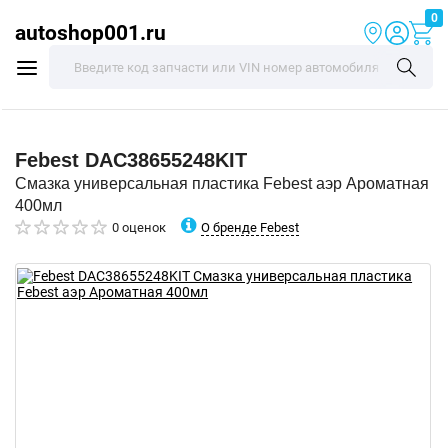
0
autoshop001.ru
Febest
DAC38655248KIT
Смазка универсальная пластика Febest аэр Ароматная
400мл
О бренде Febest
0 оценок