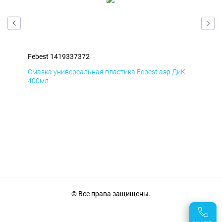
Febest 1419337372
Feb
мД
Смазка универсальная пластика Febest аэр ДиК
Сма
400мл
40
© Все права защищены.