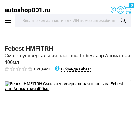
0
autoshop001.ru
Febest
HMFITRH
Смазка универсальная пластика Febest аэр Ароматная
400мл
О бренде Febest
0 оценок