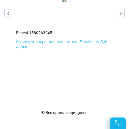
Febest 1580263245
Feb
мД
Смазка универсальная пластика Febest аэр ДиК
Сма
400мл
40
© Все права защищены.