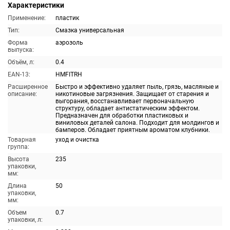
Характеристики
Применение:
пластик
Тип:
Смазка универсальная
Форма
аэрозоль
выпуска:
Объём, л:
0.4
EAN-13:
HMFITRH
Расширенное
Быстро и эффективно удаляет пыль, грязь, масляные и
описание:
никотиновые загрязнения. Защищает от старения и
выгорания, восстанавливает первоначальную
структуру, обладает антистатическим эффектом.
Предназначен для обработки пластиковых и
виниловых деталей салона. Подходит для молдингов и
бамперов. Обладает приятным ароматом клубники.
Товарная
уход и очистка
группа:
Высота
235
упаковки,
мм:
Длина
50
упаковки,
мм:
Объем
0.7
упаковки, л: