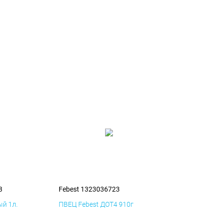
3
Febest 1323036723
й 1л.
ПВЕЦ Febest ДОТ4 910г