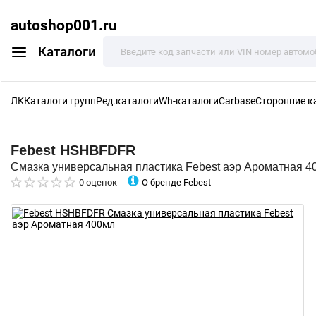
autoshop001.ru
Каталоги
ЛК
Каталоги групп
Ред.каталоги
Wh-каталоги
Carbase
Сторонние к
Febest
HSHBFDFR
Смазка универсальная пластика Febest аэр Ароматная 4
О бренде Febest
0 оценок