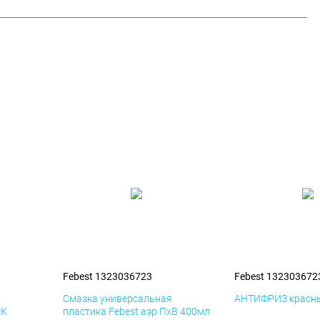
Febest 1323036723
Febest 132303672
я
Смазка универсальная
АНТИФРИЗ красны
иК
пластика Febest аэр ПхВ 400мл