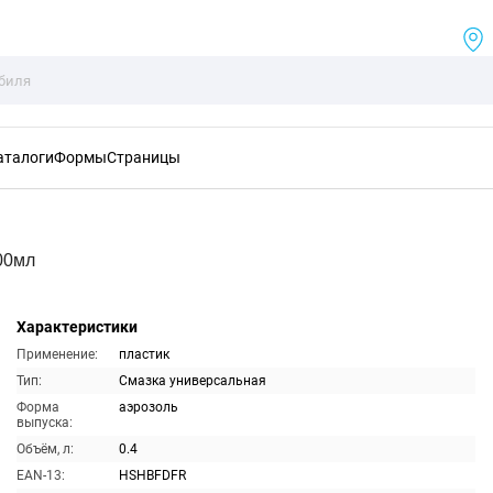
аталоги
Формы
Страницы
00мл
Характеристики
Применение:
пластик
Тип:
Смазка универсальная
Форма
аэрозоль
выпуска:
Объём, л:
0.4
EAN-13:
HSHBFDFR