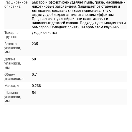
Расширенное
Быстро и эффективно удаляет пыль, грязь, масляные и
описание:
никотиновые загрязнения. Защищает от старения и
выгорания, восстанавливает первоначальную
структуру, обладает антистатическим эффектом.
Предназначен для обработки пластиковых и
виниловых деталей салона. Подходит для молдингов и
бамперов. Обладает приятным ароматом клубники.
Товарная
уход и очистка
группа:
Высота
235
упаковки,
мм:
Длина
50
упаковки,
мм:
Объем
0.7
упаковки, л:
Масса, кг:
0.238
Ширина
54
упаковки,
мм: