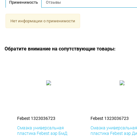
Применимость
Отзывы
Нет информации о применимости
Обратите внимание на сопутствующие товары:
Febest 1323036723
Febest 1323036723
Смазка универсальная
Смазка универсальна
пластика Febest аэр БмД
пластика Febest аэр Д