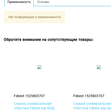
Применимость
Отзывы
Нет информации о применимости
Обратите внимание на сопутствующие товары:
Febest 1525803707
Febest 1525803707
Смазка универсальная
Смазка универсальна
пластика Febest аэр БмД
пластика Febest аэр Д