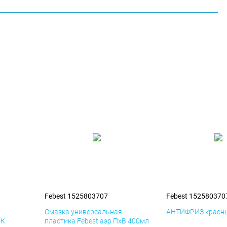
Febest 1525803707
Febest 152580370
я
Смазка универсальная
АНТИФРИЗ красны
иК
пластика Febest аэр ПхВ 400мл