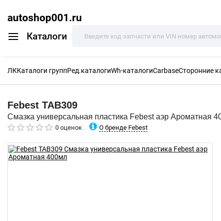
autoshop001.ru
Каталоги
ЛК
Каталоги групп
Ред.каталоги
Wh-каталоги
Carbase
Сторонние к
Febest
TAB309
Смазка универсальная пластика Febest аэр Ароматная 4
О бренде Febest
0 оценок