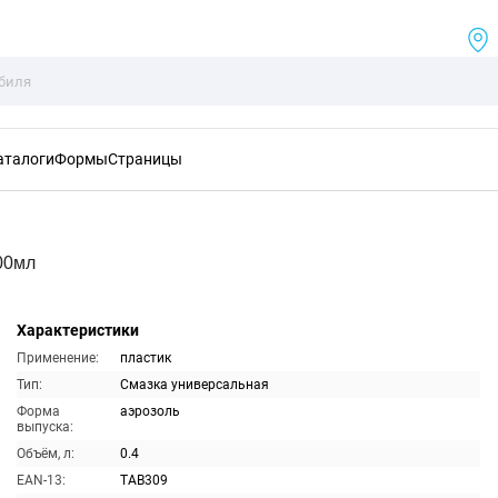
аталоги
Формы
Страницы
00мл
Характеристики
Применение:
пластик
Тип:
Смазка универсальная
Форма
аэрозоль
выпуска:
Объём, л:
0.4
EAN-13:
TAB309