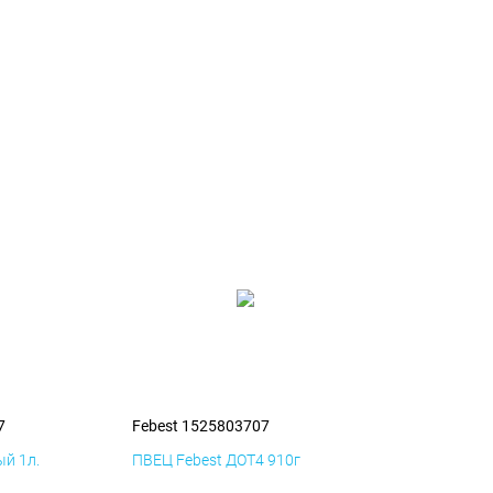
7
Febest 1525803707
й 1л.
ПВЕЦ Febest ДОТ4 910г