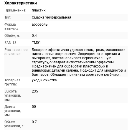
Характеристики
Применение:
пластик
Тип:
Смазка универсальная
Форма
аэрозоль
выпуска:
Объём, л:
0.4
EAN-13:
TM01
Расширенное
Быстро и эффективно удаляет пыль, грязь, масляные и
описание:
никотиновые загрязнения. Защищает от старения и
выгорания, восстанавливает первоначальную
структуру, обладает антистатическим эффектом.
Предназначен для обработки пластиковых и
виниловых деталей салона. Подходит для молдингов и
бамперов. Обладает приятным ароматом клубники.
Товарная
уход и очистка
группа:
Высота
235
упаковки,
мм:
Длина
50
упаковки,
мм:
Объем
0.7
упаковки, л: