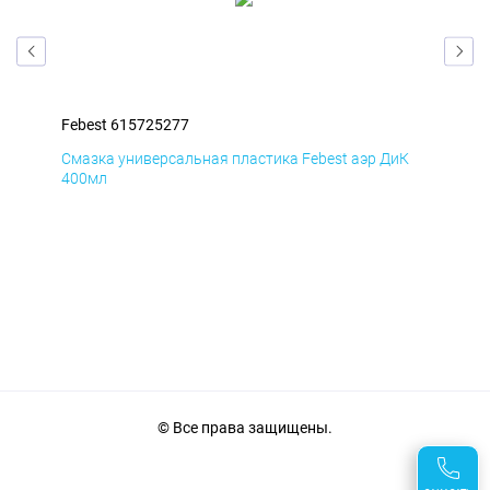
Febest 615725277
Feb
мД
Смазка универсальная пластика Febest аэр ДиК
Сма
400мл
40
© Все права защищены.