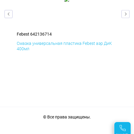
Febest 642136714
Feb
мД
Смазка универсальная пластика Febest аэр ДиК
Сма
400мл
40
© Все права защищены.