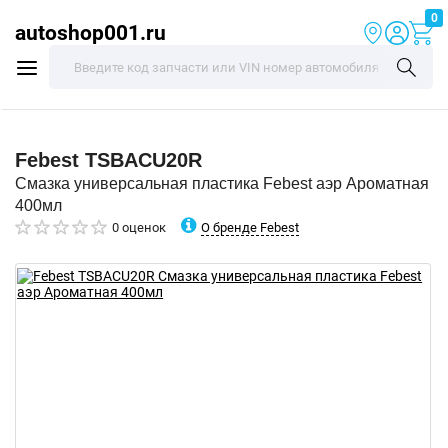
0
autoshop001.ru
Febest
TSBACU20R
Смазка универсальная пластика Febest аэр Ароматная
400мл
О бренде Febest
0 оценок