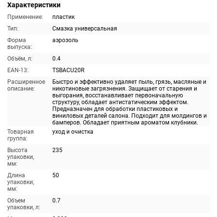
Характеристики
Применение:
пластик
Тип:
Смазка универсальная
Форма
аэрозоль
выпуска:
Объём, л:
0.4
EAN-13:
TSBACU20R
Расширенное
Быстро и эффективно удаляет пыль, грязь, масляные и
описание:
никотиновые загрязнения. Защищает от старения и
выгорания, восстанавливает первоначальную
структуру, обладает антистатическим эффектом.
Предназначен для обработки пластиковых и
виниловых деталей салона. Подходит для молдингов и
бамперов. Обладает приятным ароматом клубники.
Товарная
уход и очистка
группа:
Высота
235
упаковки,
мм:
Длина
50
упаковки,
мм:
Объем
0.7
упаковки, л: